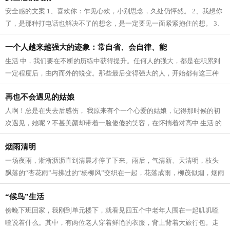
安全感的文案 1、喜欢你：乍见心欢，小别思念，久处仍怦然。 2、我想你
了，是那种打电话也解决不了的想念，是一定要见一面紧紧抱住的想。 3、
我爱这个世界上的三件事：太阳，月...
一个人越来越强大的迹象：常自省、会自律、能
生活 中，我们要在不断的历练中获得提升。任何人的强大，都是在积累到
一定程度后，由内而外的蜕变。那些最后变得强大的人，开始都有这三种
迹象。 常自省 人生 路上，每个人的境...
再也不会遇见的姑娘
人啊！总是在失去后感伤， 我原来有个一个心爱的姑娘，记得那时候的初
次遇见，她呢？不甚美颜却带着一脸傻傻的笑容，在怀揣着对高中 生活 的
向往，在人群中拥挤寻找着我的老师...
烟雨清明
一场夜雨，淅淅沥沥直到清晨才停了下来。雨后，气清新、天清明，枝头
飘落的“杏花雨”与拂过的“杨柳风”交织在一起，花落成雨，柳茂似烟，烟雨
清明寄深情。 清明，逐雨而来。...
“候鸟”生活
傍晚下班回家，我刚到单元楼下，就看见四五个中老年人围在一起叽叽喳
喳说着什么。其中，有两位老人穿着鲜艳的衣服，背上背着大旅行包。走