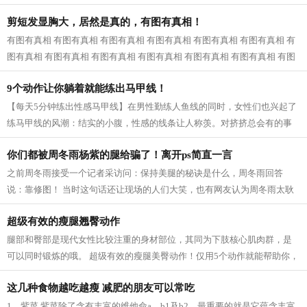
近一看，原来是婆婆和公公，我已经快...
剪短发显胸大，居然是真的，有图有真相！
有图有真相 有图有真相 有图有真相 有图有真相 有图有真相 有图有真相 有
图有真相 有图有真相 有图有真相 有图有真相 有图有真相 有图有真相 有图
有真相...
9个动作让你躺着就能练出马甲线！
【每天5分钟练出性感马甲线】在男性勤练人鱼线的同时，女性们也兴起了
练马甲线的风潮：结实的小腹，性感的线条让人称羡。对挤挤总会有的事
业线，拥有马甲线的女性呈现的体态更...
你们都被周冬雨杨紫的腿给骗了！离开ps简直一言
之前周冬雨接受一个记者采访问：保持美腿的秘诀是什么，周冬雨回答
说：靠修图！ 当时这句话还让现场的人们大笑，也有网友认为周冬雨太耿
直，然而，看了一些没有后期修的图片之...
超级有效的瘦腿翘臀动作
腿部和臀部是现代女性比较注重的身材部位，其同为下肢核心肌肉群，是
可以同时锻炼的哦。 超级有效的瘦腿美臀动作！仅用5个动作就能帮助你，
瘦出性感美腿，同时还塑造紧致翘臀...
这几种食物越吃越瘦 减肥的朋友可以常吃
1、紫菜 紫菜除了含有丰富的维他命a、b1及b2，最重要的就是它蕴含丰富