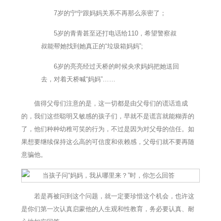
7岁的宁宁跟妈妈关系不再那么亲密了；
5岁的青青甚至还打电话给110，希望警察叔
叔能帮她找到她真正的“垃圾箱妈妈”;
6岁的亮亮经过天桥的时候央求妈妈把她送回
去，对着天桥喊“妈妈”……
值得父母们注意的是，这一切都是由父母们的谎话造成
的，我们这些聪明又敏感的孩子们，早就不是谎言就能糊弄的
了，他们种种幼稚可笑的行为，不过是因为对父母的信任。如
果想要继续保持这么高的可信度和依赖感，父母们就不要再随
意骗他。
若是再被问到这个问题，就一定要珍惜这个机会，也许这
是你们第一次认真启蒙他的人生观和性教育，务必要认真、耐