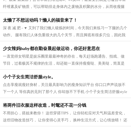
纤维素及矿物质，可以帮助排走身体内之废物及积聚的水分，从而收瘦腿
之效。 2、芝麻 芝麻它的亚麻仁油酸可以...
太懒了不想运动吗？懒人的福音来了！
深 夜 减 肥 - ▼ 又到了我们懒人锻炼的时间，今天我们来练习一下腿的几个
动作。 腿有我们人体负重很大的几个关节，而且脚底有很多穴位，因此我
们要多锻炼我们的脚，促进血液循...
少女辣妈baby都在勤奋晨起做运动，你还好意思在
一直觉得女明星是娱乐圈里最最神奇的存在，每天赶场跑通告、拍戏、做
节目，过着极其不规律的生活，却还能一直保持瘦瘦哒、美美哒，简直是
羡慕死我们这些凡人啦~老天爷爷太不公...
小个子女生简洁舒服style。
点击享瘦就瘦好身材，关注最具影响力的瘦身知识平台 你口口声声说放不
下一个人 等你真的见到了那个人 你却放不下手机 小个子女生简洁舒服style
模特身高159CM 165cm半熟女生的轻熟小性...
将两件旧衣服这样改造，时髦还不花一分钱
不用担心，搭姐来教你！ 这些穿搭TIPS， 让你轻松应对天气和温差变化，
这些旧物改造技巧， 让你变得心灵手巧， 换种生活方式，让心情放晴！ 还
等什么，快点学起来吧！ 针织衫 风...