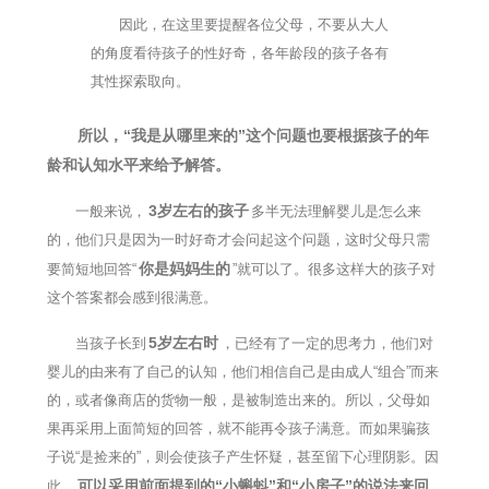
因此，在这里要提醒各位父母，不要从大人
的角度看待孩子的性好奇，各年龄段的孩子各有
其性探索取向。
所以，“我是从哪里来的”这个问题也要根据孩子的年
龄和认知水平来给予解答。
3岁左右的孩子
一般来说，
多半无法理解婴儿是怎么来
的，他们只是因为一时好奇才会问起这个问题，这时父母只需
你是妈妈生的
要简短地回答“
”就可以了。很多这样大的孩子对
这个答案都会感到很满意。
5岁左右时
当孩子长到
，已经有了一定的思考力，他们对
婴儿的由来有了自己的认知，他们相信自己是由成人“组合”而来
的，或者像商店的货物一般，是被制造出来的。所以，父母如
果再采用上面简短的回答，就不能再令孩子满意。而如果骗孩
子说“是捡来的”，则会使孩子产生怀疑，甚至留下心理阴影。因
可以采用前面提到的“小蝌蚪”和“小房子”的说法来回
此，