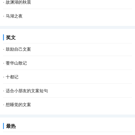
·
故渊湖的秋晨
·
马湖之夜
奖文
·
鼓励自己文案
·
蓥华山散记
·
十都记
·
适合小朋友的文案短句
·
想睡觉的文案
最热