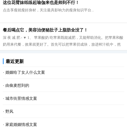
这位花臂妹纸练起瑜伽来也是帅到不行！
点击享瘦就瘦好身材，关注最具影响力的瘦身知识平台...
餐后喝点它，美容治便秘肚子上脂肪全没了！
深 夜 减 肥 - ▼ 1、 苹果酸奶 吃苹果既能减肥，又能帮助消化。把苹果和酸
奶用来代餐，效果就更好了。首先可以把苹果切成块，放进榨汁机中，然
后再把榨好的苹果汁与酸奶拌在一起...
最近更新
·
婚姻给了女人什么文案
·
由偷麦想到的
·
城市街景情感文案
·
野风
·
家庭婚姻情感文案