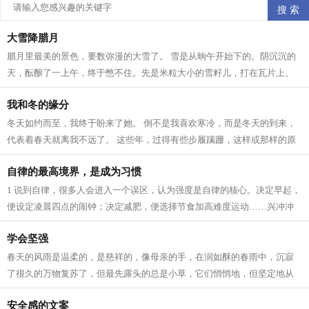
大雪降腊月
腊月里最美的景色，要数弥漫的大雪了。 雪是从晌午开始下的。阴沉沉的
天，酝酿了一上午，终于憋不住。先是米粒大小的雪籽儿，打在瓦片上、
枯枝上，沙沙作响。接着，雪籽中夹带...
我和冬的缘分
冬天如约而至，我终于盼来了她。 倒不是我喜欢寒冷，而是冬天的到来，
代表着春天就离我不远了。 这些年，过得有些步履蹒跚，这样或那样的原
因。所以我一直在期待着 人生 跟季节...
自律的最高境界，是成为习惯
1 说到自律，很多人会进入一个误区，认为强度是自律的核心。决定早起，
便设定凌晨四点的闹钟；决定减肥，便选择节食加高难度运动……兴冲冲
立目标，却因为强度太大，内心已有...
学会坚强
春天的风雨是温柔的，是慈祥的，像母亲的手，在润如酥的春雨中，沉寂
了很久的万物复苏了，但最先露头的总是小草，它们悄悄地，但坚定地从
土里钻出来，为山野铺上一层绿色，充...
安全感的文案