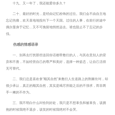
十九、又一年了，我还能爱你多久？
二十、最好的时光，是经由记忆粉饰的过往。我们会不由自主地
忘记伤痛，欢天喜地地投向下一个天国。过往的人事，在前行的途中
偶尔显身于记忆，又不可挽留地悄然远去。谁也阻止不了忘记的步
伐。
伤感的情感语录
一、别再去打扰那些连回你话都带敷衍的人，与其在意别人的背
弃和不善，不如经营自己的尊严和美好，选择一种姿态，让自己活得
无可替代。
二、我们总是喜欢拿“顺其自然”来敷衍人生道路上的荆棘坎坷，却
很少承认，真正的顺其自然，其实是竭尽所能之后的不强求，而非两
手一摊的不作为。
三、我不明白什么叫恰到好处，我只是不想辜负和被辜负，该拥
抱的时候我绝不退步，该笑的时候我绝对不会哭。