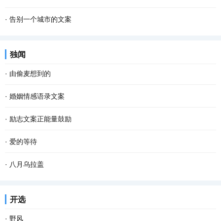
·
告别一个城市的文案
独闻
·
由偷麦想到的
·
婚姻情感语录文案
·
励志文案正能量鼓励
·
爱的等待
·
八月乌拉盖
开选
·
野风