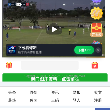
头条
原创
资讯
网报
奖文
最热
独闻
三码
登入
注册