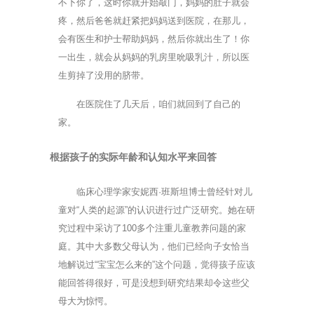
不下你了，这时你就开始敲门，妈妈的肚子就会
疼，然后爸爸就赶紧把妈妈送到医院，在那儿，
会有医生和护士帮助妈妈，然后你就出生了！你
一出生，就会从妈妈的乳房里吮吸乳汁，所以医
生剪掉了没用的脐带。
在医院住了几天后，咱们就回到了自己的
家。
根据孩子的实际年龄和认知水平来回答
临床心理学家安妮西·班斯坦博士曾经针对儿
童对“人类的起源”的认识进行过广泛研究。她在研
究过程中采访了100多个注重儿童教养问题的家
庭。其中大多数父母认为，他们已经向子女恰当
地解说过“宝宝怎么来的”这个问题，觉得孩子应该
能回答得很好，可是没想到研究结果却令这些父
母大为惊愕。