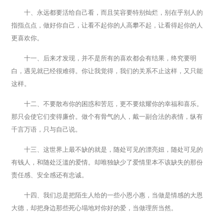
十、永远都要活给自己看，而且笑容要特别灿烂，别在乎别人的
指指点点，做好你自己，让看不起你的人高攀不起，让看得起你的人
更喜欢你。
十一、后来才发现，并不是所有的喜欢都会有结果，终究要明
白，遇见就已经很难得。你让我觉得，我们的关系不止这样，又只能
这样。
十二、不要散布你的困惑和苦厄，更不要炫耀你的幸福和喜乐。
那只会使它们变得廉价。做个有骨气的人，戴一副合法的表情，纵有
千言万语，只与自己说。
十三、这世界上最不缺的就是，随处可见的漂亮妞，随处可见的
有钱人，和随处泛滥的爱情。却唯独缺少了爱情里本不该缺失的那份
责任感、安全感还有忠诚。
十四、我们总是把陌生人给的一些小恩小惠，当做是情感的大恩
大德，却把身边那些死心塌地对你好的爱，当做理所当然。